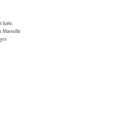
bt habe.
 Mar­seille
iges