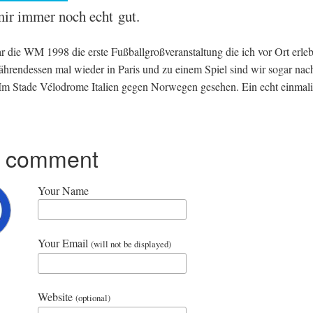
 mir immer noch echt gut.
r die
WM
1998 die erste Fußballgroßver­an­stal­tung die ich vor Ort erle
hrendessen mal wieder in Par­is und zu einem Spiel sind wir sog­ar nach
 Im Stade Vélo­drome Itali­en gegen Nor­we­gen gese­hen. Ein echt ein­m­a­l
r comment
Your Name
Your Email
(will not be displayed)
Website
(optional)