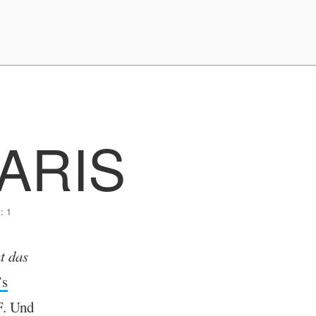
ARIS
: 1
t das
’s
F
. Und