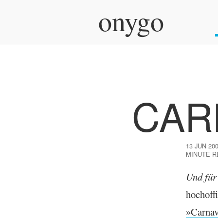
onygo
CAR
13 JUN 20
MINUTE R
Und für 
hochof­f
»Carnav­