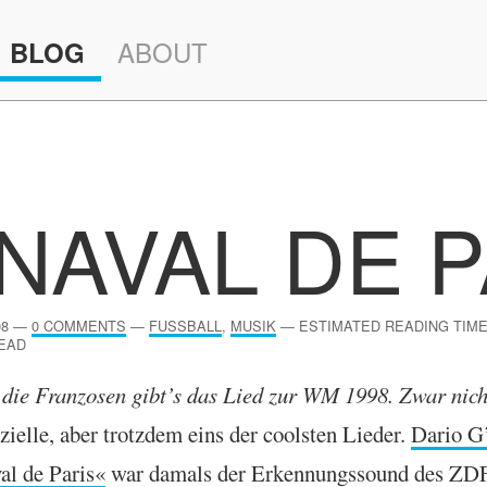
ABOUT
BLOG
NAVAL DE P
08
—
0 COMMENTS
—
FUSSBALL
,
MUSIK
—
ESTIMATED READING TIME
EAD
die Fran­zosen gib­t’s das Lied zur
WM
1998. Zwar nich
­iz­i­elle, aber trotzdem eins der cool­sten Lieder.
Dario G
al de Par­is«
war dam­als der Erken­nungs­sound des
ZD