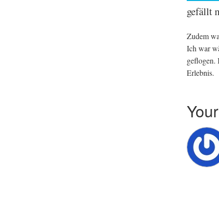
gefällt
Zudem wa
Ich war wä
geflo­gen.
Erlebnis.
You