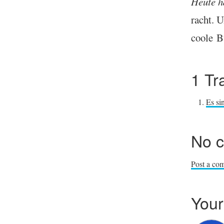
Heute h
racht. 
coole
1 Tr
Es si
No 
Post a co
You