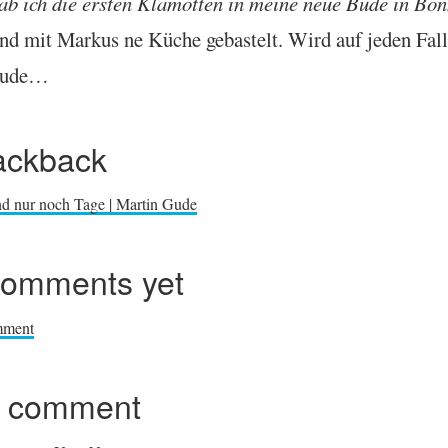
ab ich die ersten Klamot­ten in meine neue Bude in Bon
Und mit Markus ne Küche gebastelt. Wird auf jeden Fall
 Bude…
ackback
nd nur noch Tage | Martin Gude
comments yet
mment
r comment