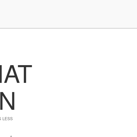
HAT
N
S LESS