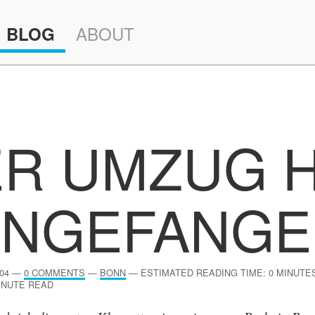
ABOUT
BLOG
R UMZUG 
ANGEFANGE
04
—
0 COMMENTS
—
BONN
—
ESTIMATED READING TIME: 0 MINUTE
INUTE READ