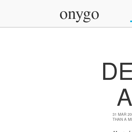
onygo
DE
31 MAR 20
THAN A M