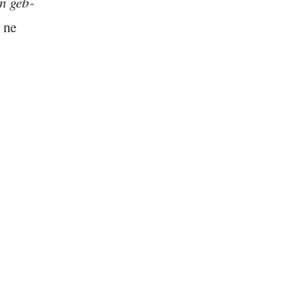
n geb­
 ne