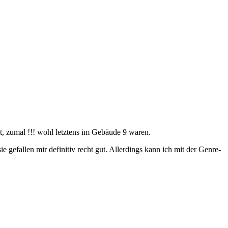
t, zumal !!! wohl let­ztens im Gebäude 9 waren.
efallen mir defin­it­iv recht gut. Allerd­ings kann ich mit der Genre-