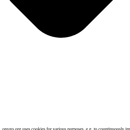
onygo.org uses cookies for various purposes, e.g. to countinuously i