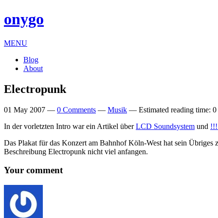
onygo
MENU
Blog
About
Electropunk
01 May 2007
—
0 Comments
—
Musik
—
Estimated reading time: 0
In der vor­let­zten Intro war ein Artikel über
LCD
Sound­sys­tem
und
!!
Das Plakat für das Konzert am Bahnhof Köln-West hat sein Übriges zu me
Bes­chreibung Elec­tropunk nicht viel anfangen.
Your comment