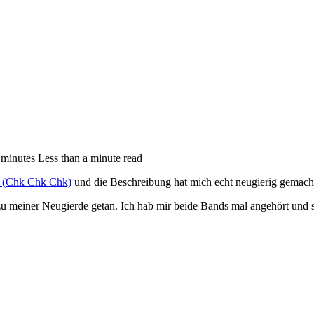
 minutes Less than a minute read
! (Chk Chk Chk)
und die Bes­chreibung hat mich echt neu­gierig gemach
in­er Neu­gierde get­an. Ich hab mir beide Bands mal ange­hört und sie g