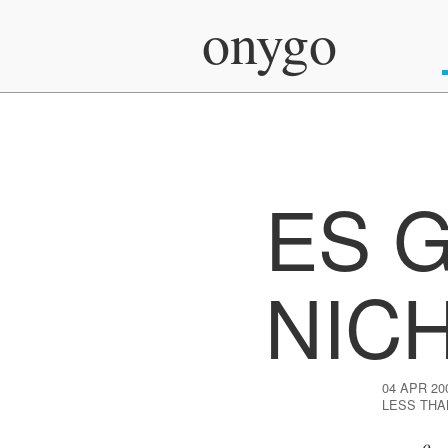
onygo
ES G
NIC
04 APR 20
LESS THA