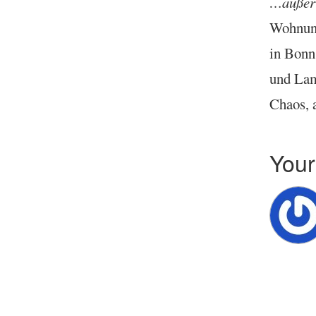
…außer 
Wohnung
in Bonn
und Lame
Chaos, 
You