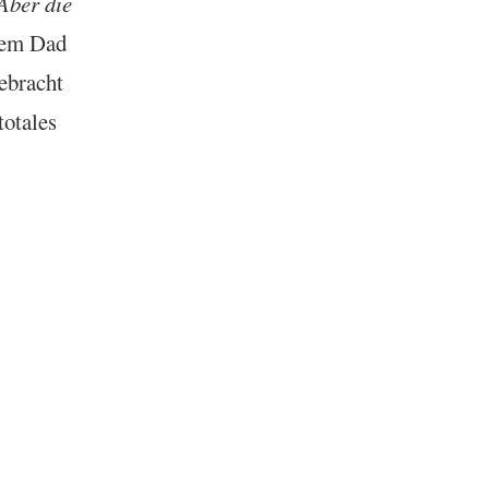
Aber die
nem Dad
b­racht
totales