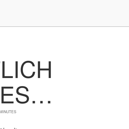
TLICH
UES…
 MINUTES