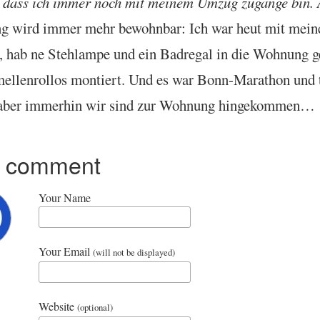
dass ich immer noch mit meinem Umzug zugange bin. 
 wird immer mehr bewohn­bar: Ich war heut mit mei
, hab ne Steh­lampe und ein Bad­regal in die Wohnung ge
l­len­rol­los mon­tiert. Und es war Bonn-Mara­thon und 
aber immer­hin wir sind zur Wohnung hingekommen…
r comment
Your Name
Your Email
(will not be displayed)
Website
(optional)