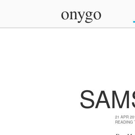
onygo
SAM
21 APR 20
READING 