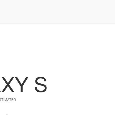
XY S
STIMATED