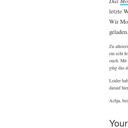
Das
Mob
let­zte
Wir Mobi
geladen
Zu aller­er
ein echt f
ouch. Mit
ging das a
Leider hab
darauf hie
Achja, bei 
You