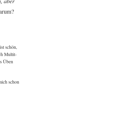
n, aber
ar­um?
ist schön,
 Mul­ti­t­
as Üben
 mich schon