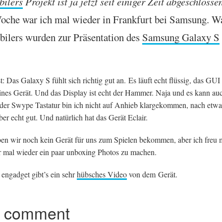
ilers
Pro­jekt ist ja jet­zt seit ein­i­ger Zeit abgeschlosse
 Woche war ich mal wieder in Frank­furt bei Sam­sung. W
lers wur­den zur Präsent­a­tion des
Sam­sung Galaxy S
.
st: Das Galaxy S fühlt sich richtig gut an. Es läuft echt flüssig, das
GUI
eines Ger­ät. Und das Dis­play ist echt der Ham­mer. Naja und es kann auch
 der Swype Tastatur bin ich nicht auf Anhieb klargekom­men, nach etw
ber echt gut. Und natür­lich hat das Ger­ät Eclair.
en wir noch kein Ger­ät für uns zum Spielen bekom­men, aber ich freu
r mal wieder ein paar unbox­ing Pho­tos zu machen.
engad­get gib­t’s ein sehr
hüb­sches Video
von dem Gerät.
r comment