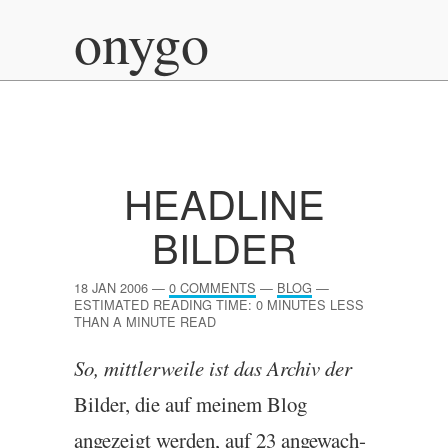
onygo
HEADLINE
BILDER
18 JAN 2006
—
0 COMMENTS
—
BLOG
—
ESTIMATED READING TIME: 0 MINUTES LESS
THAN A MINUTE READ
So, mit­tler­weile ist das Archiv der
Bilder, die auf meinem Blog
angezeigt wer­den, auf 23 ange­wach­