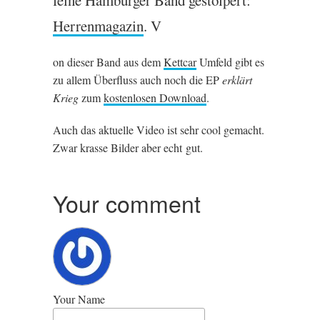
feine Ham­burger Band gestolp­ert:
Her­ren­magazin
. V
on dieser Band aus dem
Kettcar
Umfeld gibt es
zu allem Über­fluss auch noch die
EP
erklärt
Krieg
zum
kos­ten­losen Down­load
.
Auch das aktuelle Video ist sehr cool gemacht.
Zwar krasse Bilder aber echt gut.
Your comment
Your Name