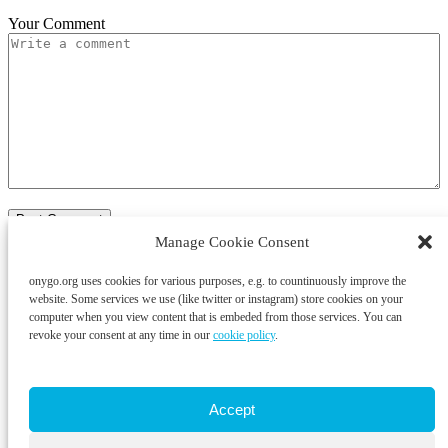
Your Comment
Manage Cookie Consent
onygo.org uses cookies for various purposes, e.g. to countinuously improve the
Martin Gude on LinkedIn
website. Some services we use (like twitter or instagram) store cookies on your
@ma6 on Mastodon
computer when you view content that is embeded from those services. You can
@martingude on instagram
revoke your consent at any time in our
cookie policy
.
Martin Gude on Facebook
Martin Gude on GitHub
Martin Gude on Slideshare
Accept
Blog
About