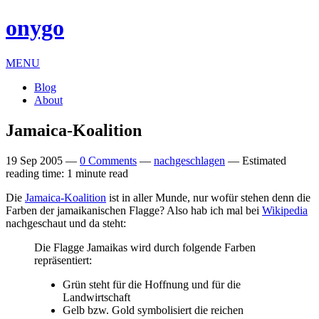
onygo
MENU
Blog
About
Jamaica-Koalition
19 Sep 2005
—
0 Comments
—
nachgeschlagen
—
Estimated
reading time: 1 minute read
Die
Jamaica-Koali­tion
ist in aller Munde, nur wofür stehen denn die
Farben der jamaik­an­is­chen Flagge? Also hab ich mal bei
Wiki­pe­dia
nachgeschaut und da steht:
Die Flagge Jamaikas wird durch fol­gende Farben
repräsentiert:
Grün steht für die Hoffnung und für die
Landwirtschaft
Gelb bzw. Gold sym­bol­isiert die reichen