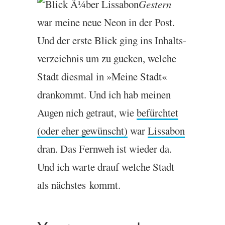
Gestern
war meine neue Neon in der Post.
Und der erste Blick ging ins Inhalts­
verzeich­nis um zu guck­en, welche
Stadt dies­mal in »Meine Stadt«
drankom­mt. Und ich hab mein­en
Augen nich getraut, wie
befürchtet
(oder eher gewün­scht)
war
Liss­a­bon
dran. Das Fern­weh ist wieder da.
Und ich warte drauf welche Stadt
als näch­stes kommt.