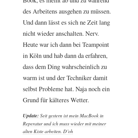
Book, es meint ab und zu während
des Arbeitens aus­ge­hen zu müssen.
Und dann lässt es sich ne Zeit lang
nicht wieder anschal­ten. Nerv.
Heute war ich dann bei Team­point
in Köln und hab dann da erfahren,
dass dem Ding wahr­schein­lich zu
warm ist und der Tech­nik­er dam­it
selbst Prob­leme hat. Naja noch ein
Grund für käl­teres Wetter.
Update:
Seit gestern ist mein Mac­Book in
Reper­at­ur und ich muss wieder mit mein­er
alten Kiste arbeiten. D’oh