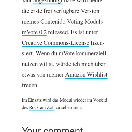
Jahr
angekündigt
habe wird heute
die erste frei ver­füg­bare Ver­sion
meines Con­ten­ido Vot­ing Mod­uls
mVote 0.2
released. Es ist unter
Cre­at­ive Com­mons-License
lizen­
siert. Wenn du mVote kom­merzi­ell
nutzen willst, würde ich mich über
etwas von mein­er
Amazon Wish­list
freuen.
Im Ein­satz wird das Modul wieder im Vor­feld
des
Rock am Zoll
zu sehen sein.
Your comment