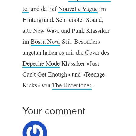
tel
und da lief
Nou­velle Vague
im
Hin­ter­grund. Sehr cool­er Sound,
alte New Wave und Punk Klassiker
im
Bossa Nova
-Stil. Beson­ders
anget­an haben es mir die Cov­er des
Depeche Mode
Klassiker »Just
Can­’t Get Enough« und »Teen­age
Kicks« von
The Under­tones
.
Your comment