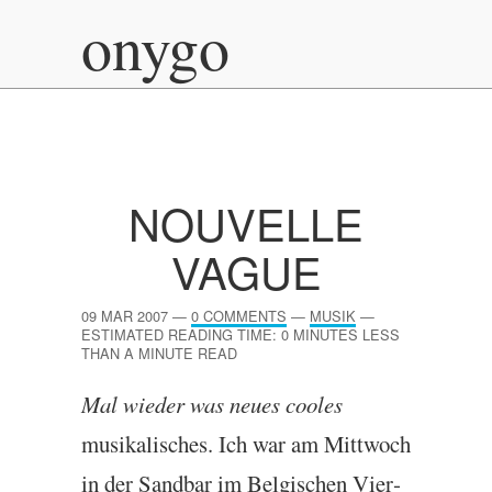
onygo
NOUVELLE
VAGUE
09 MAR 2007
—
0 COMMENTS
—
MUSIK
—
ESTIMATED READING TIME: 0 MINUTES LESS
THAN A MINUTE READ
Mal wieder was neues cooles
musikalisches. Ich war am Mit­twoch
in der Sand­bar im
Bel­gis­chen Vier­