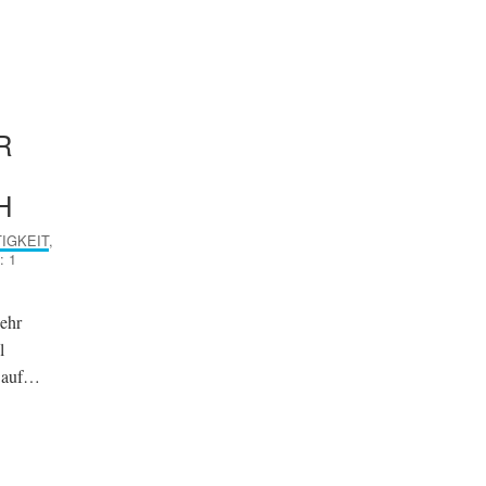
R
H
IGKEIT
,
 1
sehr
l
t auf…