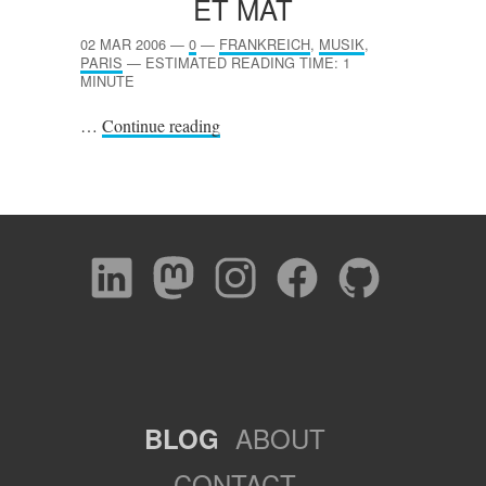
ET MAT
02 MAR 2006
—
0
—
FRANKREICH
,
MUSIK
,
PARIS
—
ESTIMATED READING TIME: 1
MINUTE
…
Continue reading
ABOUT
BLOG
CONTACT