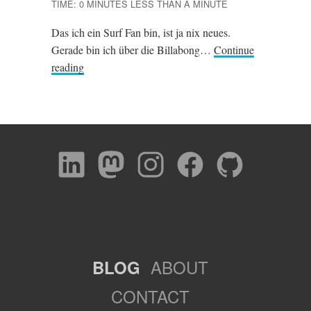
TIME: 0 MINUTES LESS THAN A MINUTE
Das ich ein Surf Fan bin, ist ja nix neues.
Gerade bin ich über die Billabong…
Continue
reading
ABOUT
BLOG
CONTACT