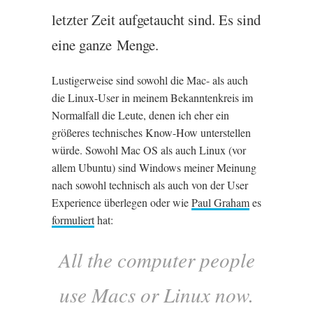
let­zter Zeit auf­getaucht sind. Es sind
eine gan­ze Menge.
Lust­i­ger­weise sind sowohl die Mac- als auch
die Linux-User in meinem Bekan­nten­kre­is im
Nor­mal­fall die Leute, den­en ich eher ein
größeres tech­nisches Know-How unter­stel­len
würde. Sowohl Mac
OS
als auch Linux (vor
allem Ubuntu) sind Win­dows mein­er Mein­ung
nach sowohl tech­nisch als auch von der User
Exper­i­ence über­le­gen oder wie
Paul Gra­ham
es
for­mu­liert
hat:
All the com­puter people
use Macs or Linux now.