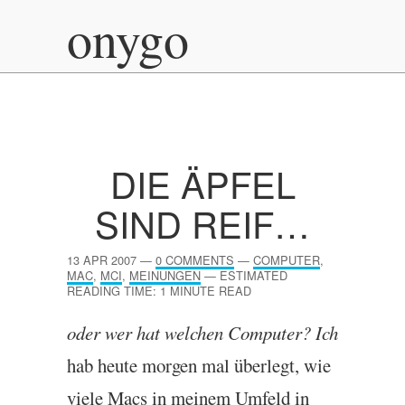
onygo
DIE ÄPFEL
SIND REIF…
13 APR 2007
—
0 COMMENTS
—
COMPUTER
,
MAC
,
MCI
,
MEINUNGEN
—
ESTIMATED
READING TIME: 1 MINUTE READ
oder wer hat welchen Com­puter? Ich
hab heute mor­gen mal über­legt, wie
viele Macs in meinem Umfeld in