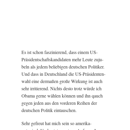
Es ist schon faszini­er­end, dass einem US-
Präsid­entschaft­skan­did­aten mehr Leute zuju­
beln als jedem beliebi­gen deutschen Politiker.
Und dass in Deutsch­land die US-Präsid­en­t­en­
wahl eine dermaßen große Wirkung ist auch
sehr irrit­i­er­end. Nichts desto trotz würde ich
Obama gerne wäh­len können und ihn qauch
gegen jeden aus den vorder­en Reihen der
deutschen Politik eintauschen.
Sehr gefreut hat mich sein so amerika-