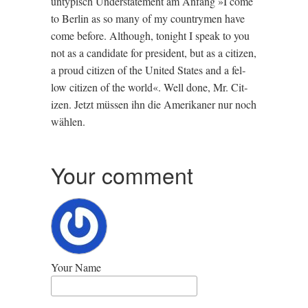
untypisch Under­state­ment am Anfang »I come
to Ber­lin as so many of my coun­try­men have
come before. Although, tonight I speak to you
not as a can­did­ate for pres­id­ent, but as a cit­izen,
a proud cit­izen of the United States and a fel­
low cit­izen of the world«. Well done, Mr. Cit­
izen. Jet­zt müssen ihn die Amerik­an­er nur noch
wählen.
Your comment
Your Name