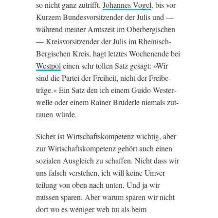
so nicht ganz zutrifft.
Johannes Vogel
, bis vor
Kur­zem Bundes­vorsitzender der Julis und —
während mein­er Amt­szeit im Ober­ber­gis­chen
— Kre­is­vorsitzender der Julis im Rhein­isch-
Ber­gis­chen Kre­is, hagt let­ztes Wochen­ende bei
West­pol
ein­en sehr tollen Satz gesagt: »Wir
sind die Partei der Freiheit, nicht der Freibe­
träge.« Ein Satz den ich einem Guido West­er­
welle oder einem Rain­er Brüderle niemals zut­
rauen würde.
Sich­er ist Wirtschaft­skom­pet­enz wichtig, aber
zur Wirtschaft­skom­pet­enz gehört auch ein­en
sozialen Aus­gleich zu schaf­fen. Nicht dass wir
uns falsch ver­stehen, ich will keine Umver­
teilung von oben nach unten. Und ja wir
müssen spar­en. Aber war­um spar­en wir nicht
dort wo es weni­ger weh tut als beim