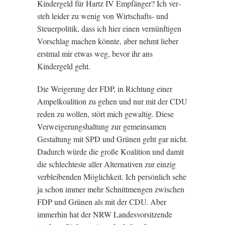
Kindergeld für Hartz
IV
Empfänger? Ich ver­
steh leider zu wenig von Wirtschafts- und
Steuer­politik, dass ich hier ein­en ver­nün­fti­gen
Vorsch­lag machen kön­nte, aber nehmt lieber
erst­mal mir etwas weg, bevor ihr ans
Kindergeld geht.
Die Wei­ger­ung der
FDP
, in Rich­tung ein­er
Ampelko­ali­tion zu gehen und nur mit der
CDU
reden zu wollen, stört mich gewaltig. Diese
Ver­wei­ger­ung­shal­tung zur gemein­samen
Gestal­tung mit
SPD
und Grün­en geht gar nicht.
Dadurch würde die große Koali­tion und dam­it
die schlech­t­este aller Altern­at­iven zur ein­zig
verbleibenden Mög­lich­keit. Ich per­sön­lich sehe
ja schon immer mehr Schnittmen­gen zwis­chen
FDP
und Grün­en als mit der
CDU
. Aber
immer­hin hat der
NRW
Landes­vorsitzende