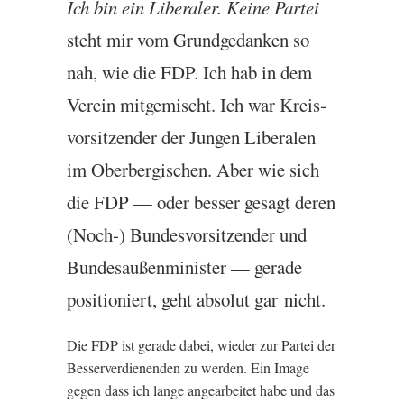
Ich bin ein Lib­eraler. Keine Partei
steht mir vom Grundgedanken so
nah, wie die
FDP
. Ich hab in dem
Ver­ein mit­gemis­cht. Ich war Kre­is­
vorsitzender der Jun­gen Lib­eralen
im Ober­ber­gis­chen. Aber wie sich
die
FDP
— oder bess­er gesagt der­en
(Noch-) Bundes­vorsitzender und
Bundesaußen­min­is­ter — gerade
pos­i­tioniert, geht abso­lut gar nicht.
Die
FDP
ist gerade dabei, wieder zur Partei der
Besserverdien­enden zu wer­den. Ein Image
gegen dass ich lange angearbeitet habe und das