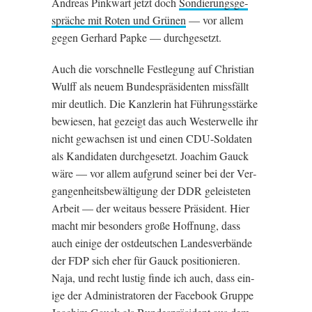
Andreas Pink­wart jet­zt doch
Son­dier­ungs­ge­
spräche mit Roten und Grün­en
— vor allem
gegen Ger­hard Pap­ke — durchgesetzt.
Auch die vorschnelle Festle­gung auf Chris­ti­an
Wulff als neuem Bunde­spräsid­en­ten miss­fällt
mir deut­lich. Die Kan­z­ler­in hat Führungsstärke
bew­iesen, hat gezeigt das auch West­er­welle ihr
nicht gewach­sen ist und ein­en CDU-Sold­aten
als Kan­did­aten durchge­set­zt. Joachim Gauck
wäre — vor allem auf­grund sein­er bei der Ver­
gan­gen­heits­be­wäl­ti­gung der
DDR
geleisteten
Arbeit — der weitaus bessere Präsid­ent. Hier
macht mir beson­ders große Hoffnung, dass
auch ein­ige der ostdeutschen Landes­ver­bände
der
FDP
sich eher für Gauck pos­i­tionier­en.
Naja, und recht lust­ig finde ich auch, dass ein­
ige der Admin­is­tratoren der Face­book Gruppe