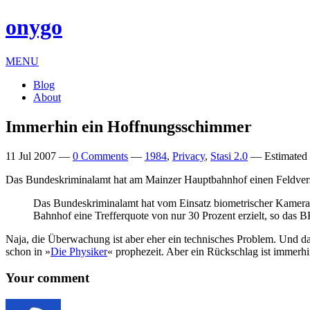
onygo
MENU
Blog
About
Immerhin ein Hoffnungsschimmer
11 Jul 2007
—
0 Comments
—
1984
,
Privacy
,
Stasi 2.0
—
Estimated 
Das Bundeskrim­in­alamt hat am Main­zer Haupt­bahnhof ein­en Feld­ver
Das Bundeskrim­in­alamt hat vom Ein­satz bio­met­rischer Kam­er­a
Bahnhof eine Tref­fer­quote von nur 30 Prozent erzielt, so das
B
Naja, die Über­wachung ist aber eher ein tech­nisches Prob­lem. Und das
schon in »
Die Physiker
« proph­ezeit. Aber ein Rücksch­lag ist immer­h
Your comment