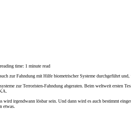
reading time: 1 minute read
­such zur Fahndung mit Hil­fe bio­met­rischer Systeme durchge­führt und
systeme zur Ter­ror­isten-Fahndung abger­aten. Beim welt­weit ersten Test
KA
.
 wird irgend­wann lös­bar sein. Und dann wird es auch bestim­mt einge­set­
in etwas.