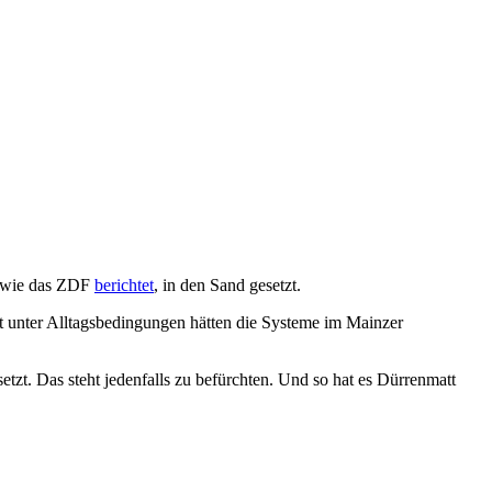
, wie das
ZDF
berichtet
, in den Sand gesetzt.
 unter All­tags­bedin­gun­gen hät­ten die Systeme im Main­zer
zt. Das steht jeden­falls zu befürcht­en. Und so hat es Dür­ren­matt