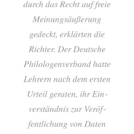
durch das Recht auf freie
Mein­ung­säußer­ung
gedeckt, erklärten die
Richter. Der Deutsche
Philo­lo­gen­verb­and hatte
Lehr­ern nach dem ersten
Urteil ger­aten, ihr Ein­
ver­ständ­nis zur Ver­öf­
fent­lichung von Daten