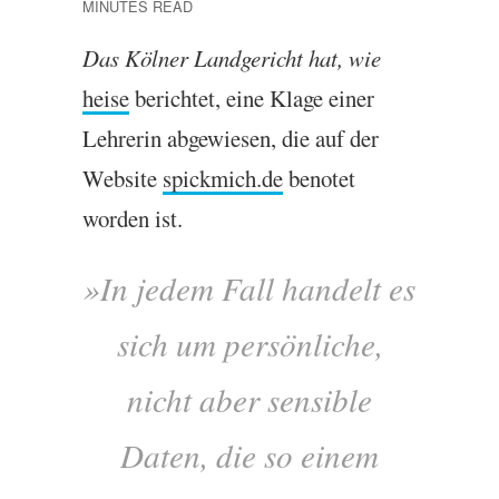
MINUTES READ
Das Köl­ner Landgericht hat, wie
heise
berichtet, eine Klage ein­er
Lehr­er­in abgew­iesen, die auf der
Web­site
spick​mich​.de
benotet
worden ist.
»In jedem Fall han­delt es
sich um per­sön­liche,
nicht aber sens­ible
Daten, die so einem