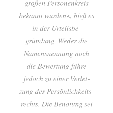
großen Per­son­en­kre­is
bekan­nt wur­den«, hieß es
in der Urteils­be­
gründung. Weder die
Namensnen­nung noch
die Bew­er­tung führe
jedoch zu ein­er Ver­let­
zung des Per­sön­lich­keit­s­
rechts. Die Beno­tung sei