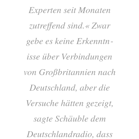
Exper­ten seit Mon­aten
zutref­fend sind.« Zwar
gebe es keine Erken­nt­n­
isse über Ver­bindun­gen
von Großbrit­an­ni­en nach
Deutsch­land, aber die
Ver­suche hät­ten gezeigt,
sagte Schäuble dem
Deutsch­landra­dio, dass