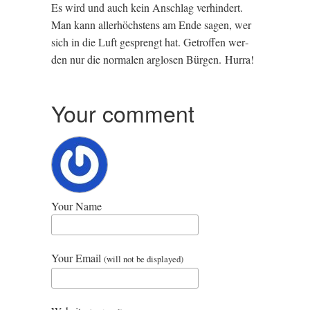
Es wird und auch kein Ansch­lag ver­hindert.
Man kann aller­höch­stens am Ende sagen, wer
sich in die Luft gespren­gt hat. Get­ro­f­fen wer­
den nur die nor­malen arglosen Bür­gen. Hurra!
Your comment
Your Name
Your Email
(will not be displayed)