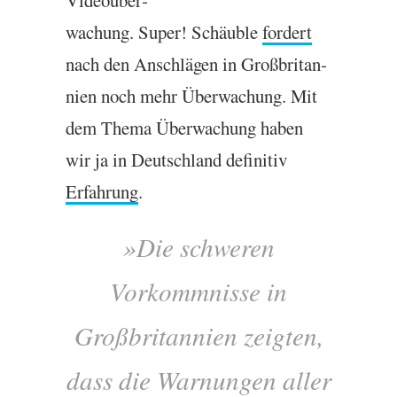
Videoüber­
wachung. Super! Schäuble
fordert
nach den Anschlä­gen in Großbrit­an­
ni­en noch mehr Über­wachung. Mit
dem Thema Über­wachung haben
wir ja in Deutsch­land defin­it­iv
Erfahrung
.
»Die schwer­en
Vorkommn­isse in
Großbrit­an­ni­en zeigten,
dass die Warnun­gen aller