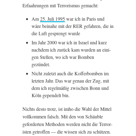
Erfaahrungen mit Ter­ror­is­mus gemacht:
Am
25. Juli 1995
war ich in Par­is und
wäre bei­nahe mit der
RER
gefahren, die in
die Luft gespren­gt wurde
Im Jahr 2000 war ich in Israel und kurz
nachdem ich zurück kam wur­den an ein­i­
gen Stel­len, wo ich war Bomben
gezündet.
Nicht zulet­zt auch die Kof­fer­bomben im
let­zten Jahr. Das war genau der Zug, mit
dem ich regel­mäßig zwis­chen Bonn und
Köln gependelt bin.
Nichts desto trotz, ist imho die Wahl der Mit­tel
vollkom­men falsch. Mit den von Schäuble
geforder­ten Meth­oden wer­den nicht die Ter­ror­
isten get­ro­f­fen — die wis­sen sich zu schützen.