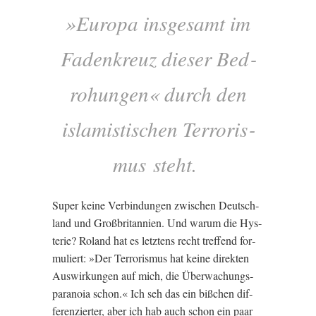
»Europa insges­amt im
Faden­kreuz dieser Bed­
ro­hun­gen« durch den
islam­istischen Ter­ror­is­
mus steht.
Super keine Ver­bindun­gen zwis­chen Deutsch­
land und Großbrit­an­ni­en. Und war­um die Hys­
ter­ie? Roland hat es let­ztens recht tref­fend for­
mu­liert: »Der Ter­ror­is­mus hat keine direk­ten
Aus­wirkun­gen auf mich, die Über­wachung­s­
para­noia schon.« Ich seh das ein bißchen dif­
fer­en­ziert­er, aber ich hab auch schon ein paar