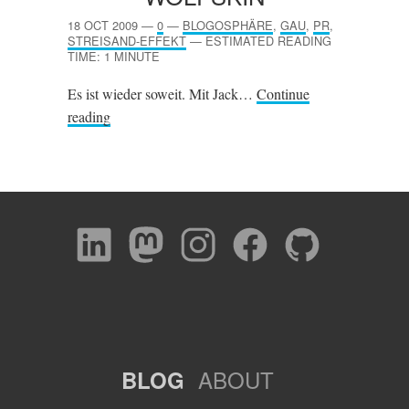
18 OCT 2009
—
0
—
BLOGOSPHÄRE
,
GAU
,
PR
,
STREISAND-EFFEKT
—
ESTIMATED READING
TIME: 1 MINUTE
Es ist wieder soweit. Mit Jack…
Continue
reading
ABOUT
BLOG