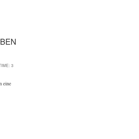
EBEN
IME: 3
n eine