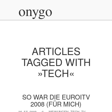
onygo
ARTICLES
TAGGED WITH
»TECH«
SO WAR DIE EUROITV
2008 (FÜR MICH)
06 JUL 2008
—
0
—
MEINUNGEN
,
TECH
,
TV
—