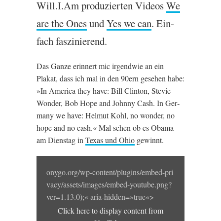
Will.I.Am produzier­ten Videos
We
are the Ones
und
Yes we can
. Ein­
fach faszinierend.
Das Gan­ze erin­nert mic irgend­wie an ein
Plakat, dass ich mal in den 90ern gese­hen habe:
»In Amer­ica they have: Bill Clin­ton, Stevie
Won­der, Bob Hope and Johnny Cash. In Ger­
many we have: Helmut Kohl, no won­der, no
hope and no cash.« Mal sehen ob es Obama
am Dien­stag in
Texas und Ohio
gewinnt.
Display
onygo​.org/​w​p​-​c​o​n​t​e​n​t​/​p​l​u​g​i​n​s​/​e​m​b​e​d​-​p​r​i​
content
v​a​c​y​/​a​s​s​e​t​s​/​i​m​a​g​e​s​/​e​m​b​e​d​-​y​o​u​t​u​b​e​.​p​n​g​?​
from
v​e​r​=​1​.​1​3.0);« aria-hidden=»true«>
YouTube
Click here to dis­play con­tent from