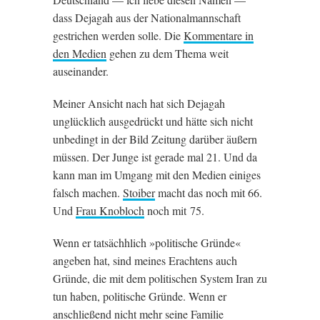
dass Dejagah aus der Nation­al­mannschaft
gestrichen wer­den solle. Die
Kom­ment­are in
den Medi­en
gehen zu dem Thema weit
auseinander.
Mein­er Ansicht nach hat sich Dejagah
unglück­lich aus­gedrückt und hätte sich nicht
unbedingt in der Bild Zei­tung darüber äußern
müssen. Der Junge ist gerade mal 21. Und da
kann man im Umgang mit den Medi­en ein­iges
falsch machen.
Stoiber
macht das noch mit 66.
Und
Frau Knobloch
noch mit 75.
Wenn er tat­säch­h­lich »polit­ische Gründe«
angeben hat, sind meines Eracht­ens auch
Gründe, die mit dem polit­ischen Sys­tem Iran zu
tun haben, polit­ische Gründe. Wenn er
anschließend nicht mehr seine Fam­ilie