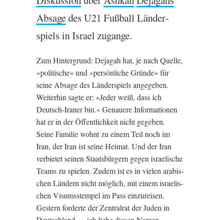
Diskus­sion
über
Ashkan
Dejagahs
Absage
des
U21
Fußball Länder­
spiels in Israel zugange.
Zum Hin­ter­grund: Dejagah hat, je nach Quelle,
»polit­ische« und »per­sön­liche Gründe« für
seine Absage des Länder­spiels angegeben.
Weit­er­hin sagte er: »Jeder weiß, dass ich
Deutsch-Iran­er bin.« Genauere Inform­a­tion­en
hat er in der Öffent­lich­keit nicht gegeben.
Seine Fam­ilie wohnt zu einem Teil noch im
Iran, der Iran ist seine Heimat. Und der Iran
ver­bi­etet sein­en Staats­bür­gern gegen israel­is­che
Teams zu spielen. Zudem ist es in vielen arabis­
chen Ländern nicht mög­lich, mit einem israel­is­
chen Visumsstem­pel im Pass ein­zureis­en.
Gestern forderte der Zen­t­ralrat der Juden in
Deutsch­land — ich liebe diesen Namen —