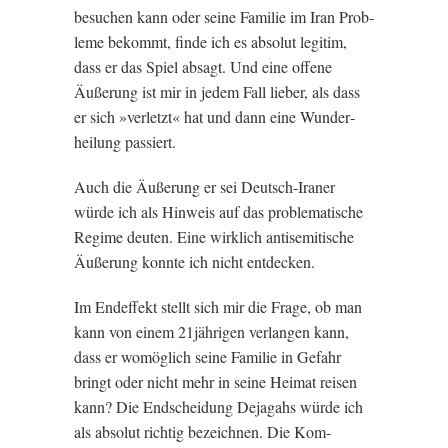
besuchen kann oder seine Fam­ilie im Iran Prob­
leme bekom­mt, finde ich es abso­lut legit­im,
dass er das Spiel absagt. Und eine offene
Äußer­ung ist mir in jedem Fall lieber, als dass
er sich »ver­let­zt« hat und dann eine Wun­der­
heilung passiert.
Auch die Äußer­ung er sei Deutsch-Iran­er
würde ich als Hin­weis auf das prob­lem­at­ische
Regime deu­ten. Eine wirk­lich anti­semit­ische
Äußer­ung kon­nte ich nicht entdecken.
Im Endef­fekt stellt sich mir die Frage, ob man
kann von einem 21jährigen ver­lan­gen kann,
dass er womög­lich seine Fam­ilie in Gefahr
bringt oder nicht mehr in seine Heimat reis­en
kann? Die End­scheidung Dejagahs würde ich
als abso­lut richtig bezeichnen. Die Kom­