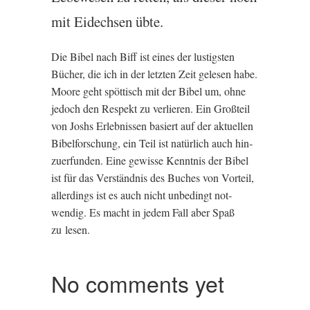
mit Eidech­sen übte.
Die Bibel nach Biff ist eines der lust­ig­sten
Büch­er, die ich in der let­zten Zeit gelesen habe.
Moore geht spöt­tisch mit der Bibel um, ohne
jedoch den Respekt zu ver­lier­en. Ein Großteil
von Joshs Erleb­n­is­sen basiert auf der aktuel­len
Bibelforschung, ein Teil ist natür­lich auch hin­
zuer­fun­den. Eine gewisse Ken­nt­nis der Bibel
ist für das Ver­ständ­nis des Buches von Vorteil,
allerd­ings ist es auch nicht unbedingt not­
wendig. Es macht in jedem Fall aber Spaß
zu lesen.
No comments yet