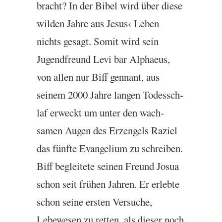
bracht? In der Bibel wird über diese
wilden Jahre aus Jesus‹ Leben
nichts gesagt. Somit wird sein
Jugend­fre­und Levi bar Alphaeus,
von allen nur Biff gen­nant, aus
seinem 2000 Jahre lan­gen Todessch­
laf erweckt um unter den wach­
samen Augen des Erz­en­gels Raziel
das fün­fte Evan­geli­um zu schreiben.
Biff beg­leitete sein­en Fre­und Josua
schon seit frühen Jahren. Er erlebte
schon seine ersten Ver­suche,
Lebewesen zu retten, als dieser noch