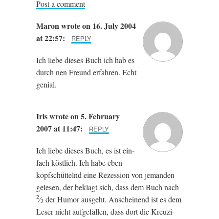
Post a comment
Maron
wrote on 16. July 2004
at 22:57:
REPLY
Ich liebe dieses Buch ich hab es
durch nen Fre­und erfahren. Echt
genial.
Iris
wrote on 5. February
2007 at 11:47:
REPLY
Ich liebe dieses Buch, es ist ein­
fach köst­lich. Ich habe eben
kopf­schüt­telnd eine Rezes­sion von jemanden
gelesen, der beklagt sich, dass dem Buch nach
2
⁄
der Humor aus­ge­ht. Anschein­end ist es dem
3
Leser nicht aufge­fallen, dass dort die Kreuzi­