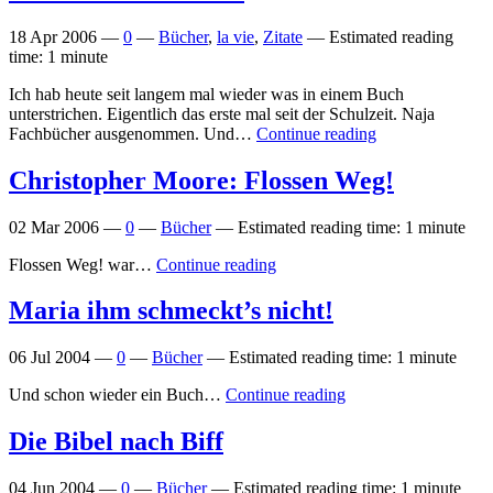
18 Apr 2006
—
0
—
Bücher
,
la vie
,
Zitate
—
Estimated reading
time: 1 minute
Ich hab heute seit langem mal wieder was in einem Buch
unterstrichen. Eigentlich das erste mal seit der Schulzeit. Naja
Fachbücher ausgenommen. Und…
Continue reading
Christopher Moore: Flossen Weg!
02 Mar 2006
—
0
—
Bücher
—
Estimated reading time: 1 minute
Flossen Weg! war…
Continue reading
Maria ihm schmeckt’s nicht!
06 Jul 2004
—
0
—
Bücher
—
Estimated reading time: 1 minute
Und schon wieder ein Buch…
Continue reading
Die Bibel nach Biff
04 Jun 2004
—
0
—
Bücher
—
Estimated reading time: 1 minute