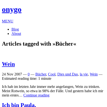
onygo
MENU
Blog
About
Articles tagged with »Bücher«
Wein
24 Nov 2007
—
0
—
Bücher
,
Cool
,
Dies und Das
,
la vie
,
Wein
—
Estimated reading time: 1 minute
Ich hab im letzten Jahr immer mehr angefangen, Wein zu trinken.
Meist Rotwein, so etwa in 98% der Fälle. Und gestern habe ich mir
mein erstes…
Continue reading
Ich bin Paula.