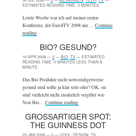
ESTIMATED READING TIME: 2 MINUTES
Letzte Woche war ich auf meiner ersten
Konferenz, der EuroITV 2008 am …
Continue
reading
BIO? GESUND?
16 APR 2008
—
0
—
BIO
,
TV
—
ESTIMATED
READING TIME: 0 MINUTES LESS THAN A
MINUTE
Das Bio Produkte nicht notwendigerweise
gesund sind sollte ja klar sein oder? OK, sie
sind vielleicht nicht zusätzlich vergiftet wie
Non Bio…
Continue reading
GROSSARTIGER SPOT: T
HE GUINNESS DOT
23 JAN 2008
—
0
—
COOL
,
DESIGN
,
TV
,