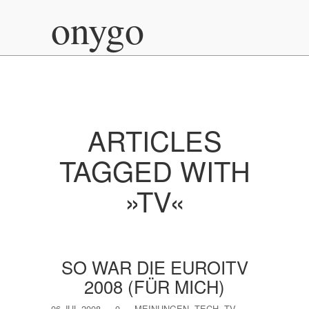
onygo
ARTICLES
TAGGED WITH
»TV«
SO WAR DIE EUROITV
2008 (FÜR MICH)
06 JUL 2008
—
0
—
MEINUNGEN
,
TECH
,
TV
—