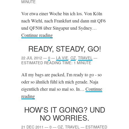
MINUTE
Vor etwa einer Woche bin ich los. Von Köln
nach Wiehl, nach Frankfurt und dann mit QF6
und QF508 über Singapur und Sydney…
Continue reading
READY, STEADY, GO!
22 JUL 2012
—
0
—
LA VIE
,
OZ
,
TRAVEL
—
ESTIMATED READING TIME: 1 MINUTE
All my bags are packed, I'm ready to go - so
oder so ähnlich fühl ich mich gerade. Naja
eigentlich eher mal so mal so. In…
Continue
reading
HOW’S IT GOING? UND
NO WORRIES.
21 DEC 2011
—
0
—
OZ
,
TRAVEL
—
ESTIMATED