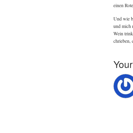
ein­en Ro
Und wie b
und mich n
Wein trink
chrieben, 
You