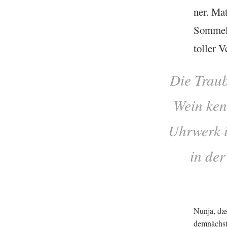
ner. Mat
Som­meli
toller 
Die Traub
Wein ken
Uhr­werk 
in der
Nunja, das
dem­nächs