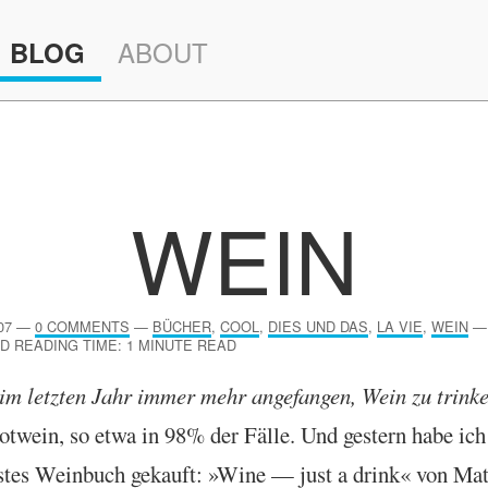
ABOUT
BLOG
WEIN
07
—
0 COMMENTS
—
BÜCHER
,
COOL
,
DIES UND DAS
,
LA VIE
,
WEIN
—
D READING TIME: 1 MINUTE READ
im let­zten Jahr immer mehr ange­fan­gen, Wein zu trinke
ot­wein, so etwa in 98% der Fälle. Und gestern habe ich
stes Wein­buch gekauft: »Wine — just a drink« von Mat