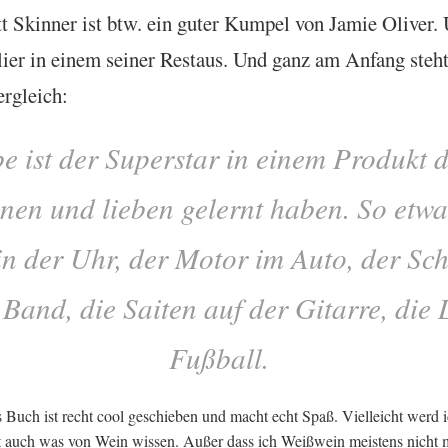
t Skin­ner ist btw. ein guter Kumpel von Jam­ie Oliv­er.
­er in einem sein­er Res­taus. Und ganz am Anfang steht
Vergleich:
e ist der Super­star in einem Produkt d
nen und lieben gel­ernt haben. So etwa
in der Uhr, der Motor im Auto, der Sch­
 Band, die Saiten auf der Gitarre, die 
Fußball.
 Buch ist recht cool geschieben und macht echt Spaß. Viel­leicht werd 
t auch was von Wein wis­sen. Außer dass ich Weiß­wein meistens nicht