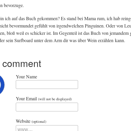
ten bevorzuge.
in ich auf das Buch gekom­men? Es stand bei Mama rum, ich hab reing
icht bevor­mun­det gefühlt von irgendwelchen Pin­guin­en. Oder von Leu­
en, bloß weil es schick­er ist. Im Gegen­teil ist das Buch von jeman­dem 
der sein Surf­board unter dem Arm dir was über Wein erzäh­len kann.
r comment
Your Name
Your Email
(will not be displayed)
Website
(optional)