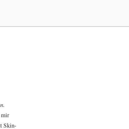
n.
 mir
t Skin­