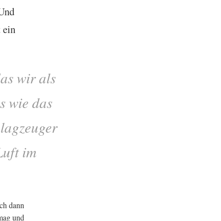
 Und
 ein
as wir als
s wie das
lag­zeuger
Luft im
ich dann
 mag und