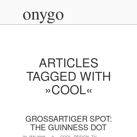
onygo
ARTICLES
TAGGED WITH
»COOL«
GROSSARTIGER SPOT: T
HE GUINNESS DOT
23 JAN 2008
—
0
—
COOL
,
DESIGN
,
TV
,