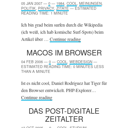
05 JAN 2007
—
0
—
1984
,
COOL
,
MEINUNGEN
,
POLITIK
,
PRIVACY
,
ZITATE
—
ESTIMATED
READING TIME: 1 MINUTE
Ich bin grad beim surfen durch die Wikipedia
(ich weiß, ich hab komische Surf-Spots) beim
Artikel über …
Continue reading
MACOS IM BROWSER
04 FEB 2006
—
0
—
COOL
,
WEBDESIGN
—
ESTIMATED READING TIME: 0 MINUTES LESS
THAN A MINUTE
Ist es nicht cool, Daniel Rodríguez hat Tiger für
den Browser entwickelt. PHP-Explorer…
Continue reading
DAS POST-DIGITALE
ZEITALTER
13 OCT 2005
—
0
—
COOL
,
STUDIUM
—