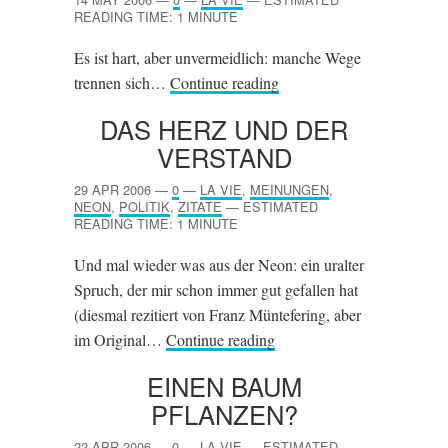
READING TIME: 1 MINUTE
Es ist hart, aber unvermeidlich: manche Wege
trennen sich…
Continue reading
DAS HERZ UND DER
VERSTAND
29 APR 2006
—
0
—
LA VIE
,
MEINUNGEN
,
NEON
,
POLITIK
,
ZITATE
—
ESTIMATED
READING TIME: 1 MINUTE
Und mal wieder was aus der Neon: ein uralter
Spruch, der mir schon immer gut gefallen hat
(diesmal rezitiert von Franz Müntefering, aber
im Original…
Continue reading
EINEN BAUM
PFLANZEN?
22 APR 2006
—
0
—
LA VIE
—
ESTIMATED