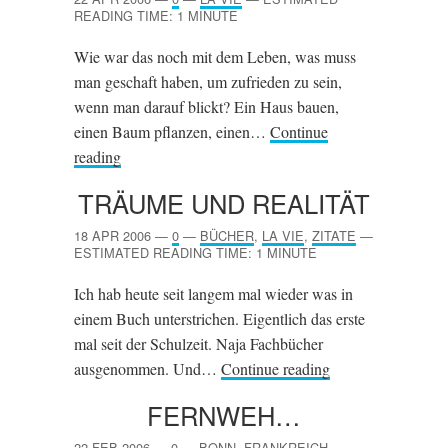
READING TIME: 1 MINUTE
Wie war das noch mit dem Leben, was muss
man geschaft haben, um zufrieden zu sein,
wenn man darauf blickt? Ein Haus bauen,
einen Baum pflanzen, einen…
Continue
reading
TRÄUME UND REALITÄT
18 APR 2006
—
0
—
BÜCHER
,
LA VIE
,
ZITATE
—
ESTIMATED READING TIME: 1 MINUTE
Ich hab heute seit langem mal wieder was in
einem Buch unterstrichen. Eigentlich das erste
mal seit der Schulzeit. Naja Fachbücher
ausgenommen. Und…
Continue reading
FERNWEH…
22 FEB 2006
—
0
—
BONN
,
FRANKREICH
,