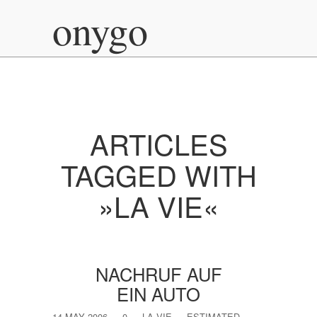
onygo
ARTICLES
TAGGED WITH
»LA VIE«
NACHRUF AUF
EIN AUTO
14 MAY 2006
—
0
—
LA VIE
—
ESTIMATED