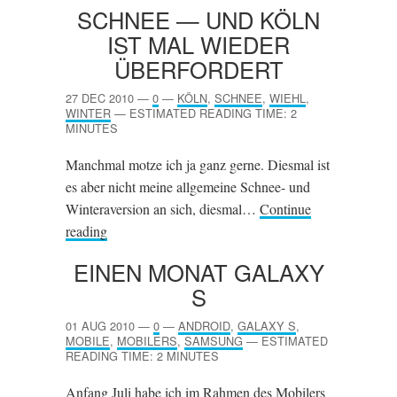
SCHNEE — UND KÖLN
IST MAL WIEDER
ÜBERFORDERT
27 DEC 2010
—
0
—
KÖLN
,
SCHNEE
,
WIEHL
,
WINTER
—
ESTIMATED READING TIME: 2
MINUTES
Manchmal motze ich ja ganz gerne. Diesmal ist
es aber nicht meine allgemeine Schnee- und
Winteraversion an sich, diesmal…
Continue
reading
EINEN MONAT GALAXY
S
01 AUG 2010
—
0
—
ANDROID
,
GALAXY S
,
MOBILE
,
MOBILERS
,
SAMSUNG
—
ESTIMATED
READING TIME: 2 MINUTES
Anfang Juli habe ich im Rahmen des Mobilers