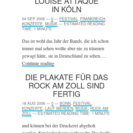
LOUISE ATTAQUE
IN KÖLN
04 SEP 2006
—
0
—
FESTIVAL
,
FRANKREICH
,
KONZERTE
,
MUSIK
—
ESTIMATED READING
TIME: 1 MINUTE
Das ist wohl das Jahr der Bands, die ich schon
immer mal sehen wollte aber nie zu träumen
gewagt hätte, sie in Deutschland zu sehen. …
Continue reading
DIE PLAKATE FÜR DAS
ROCK AM ZOLL SIND
FERTIG
18 AUG 2006
—
0
—
BONN
,
FESTIVAL
,
KONZERTE
,
LAUT WERDEN
,
MUSIK
,
ROCK AM
ZOLL
—
ESTIMATED READING TIME: 1 MINUTE
und können bei der Druckerei abgeholt
werden. Nur leider heute nicht mehr. Das heißt