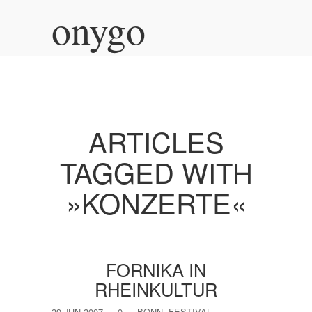
onygo
ARTICLES
TAGGED WITH
»KONZERTE«
FORNIKA IN
RHEINKULTUR
29 JUN 2007
—
0
—
BONN
,
FESTIVAL
,