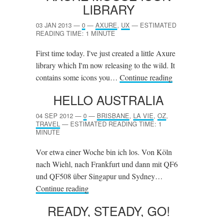
LIBRARY
03 JAN 2013
—
0
—
AXURE
,
UX
—
ESTIMATED
READING TIME: 1 MINUTE
First time today. I've just created a little Axure
library which I'm now releasing to the wild. It
contains some icons you…
Continue reading
HELLO AUSTRALIA
04 SEP 2012
—
0
—
BRISBANE
,
LA VIE
,
OZ
,
TRAVEL
—
ESTIMATED READING TIME: 1
MINUTE
Vor etwa einer Woche bin ich los. Von Köln
nach Wiehl, nach Frankfurt und dann mit QF6
und QF508 über Singapur und Sydney…
Continue reading
READY, STEADY, GO!