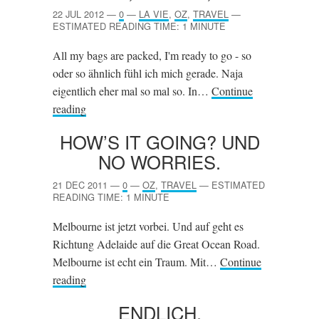
22 JUL 2012
—
0
—
LA VIE
,
OZ
,
TRAVEL
—
ESTIMATED READING TIME: 1 MINUTE
All my bags are packed, I'm ready to go - so
oder so ähnlich fühl ich mich gerade. Naja
eigentlich eher mal so mal so. In…
Continue
reading
HOW’S IT GOING? UND
NO WORRIES.
21 DEC 2011
—
0
—
OZ
,
TRAVEL
—
ESTIMATED
READING TIME: 1 MINUTE
Melbourne ist jetzt vorbei. Und auf geht es
Richtung Adelaide auf die Great Ocean Road.
Melbourne ist echt ein Traum. Mit…
Continue
reading
ENDLICH.