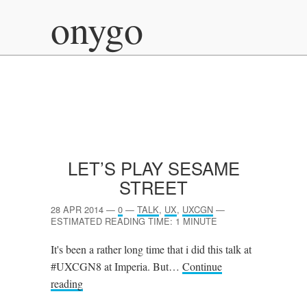
onygo
LET’S PLAY SESAME
STREET
28 APR 2014
—
0
—
TALK
,
UX
,
UXCGN
—
ESTIMATED READING TIME: 1 MINUTE
It's been a rather long time that i did this talk at
#UXCGN8 at Imperia. But…
Continue
reading