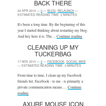
BACK THERE
24 APR 2014
—
0
—
BLOG
,
RELAUNCH
—
ESTIMATED READING TIME: 2 MINUTES
It's been a long time. By the beginning of this
year I started thinking about restarting my blog.
And hey here it is. The…
Continue reading
CLEANING UP MY
TUCKERBAG
17 NOV 2013
—
0
—
FACEBOOK
,
SOCIAL WEB
—
ESTIMATED READING TIME: 3 MINUTES
From time to time, I clean up my Facebook
friends list. Facebook - to me - is primarily a
private communication means.…
Continue
reading
AXURE MOUSE ICON