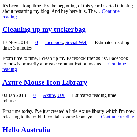
It's been a long time. By the beginning of this year I started thinking
about restarting my blog. And hey here it is. The…
Continue
reading
Cleaning up my tuckerbag
17 Nov 2013
—
0
—
facebook
,
Social Web
—
Estimated reading
time: 3 minutes
From time to time, I clean up my Facebook friends list. Facebook -
to me - is primarily a private communication means.…
Continue
reading
Axure Mouse Icon Library
03 Jan 2013
—
0
—
Axure
,
UX
—
Estimated reading time: 1
minute
First time today. I've just created a little Axure library which I'm now
releasing to the wild. It contains some icons you…
Continue reading
Hello Australia