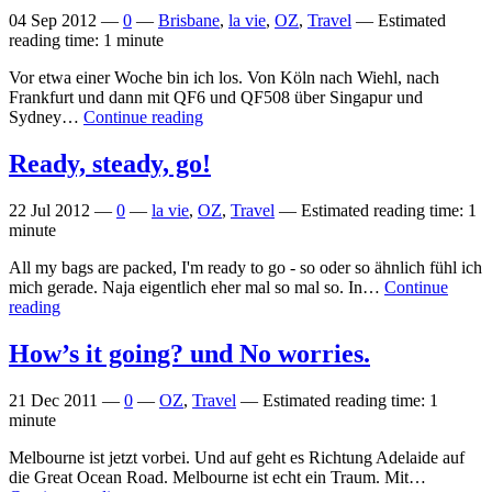
04 Sep 2012
—
0
—
Brisbane
,
la vie
,
OZ
,
Travel
—
Estimated
reading time: 1 minute
Vor etwa einer Woche bin ich los. Von Köln nach Wiehl, nach
Frankfurt und dann mit QF6 und QF508 über Singapur und
Sydney…
Continue reading
Ready, steady, go!
22 Jul 2012
—
0
—
la vie
,
OZ
,
Travel
—
Estimated reading time: 1
minute
All my bags are packed, I'm ready to go - so oder so ähnlich fühl ich
mich gerade. Naja eigentlich eher mal so mal so. In…
Continue
reading
How’s it going? und No worries.
21 Dec 2011
—
0
—
OZ
,
Travel
—
Estimated reading time: 1
minute
Melbourne ist jetzt vorbei. Und auf geht es Richtung Adelaide auf
die Great Ocean Road. Melbourne ist echt ein Traum. Mit…