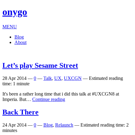
onygo
MENU
Blog
About
Let’s play Sesame Street
28 Apr 2014
—
0
—
Talk
,
UX
,
UXCGN
—
Estimated reading
time: 1 minute
It's been a rather long time that i did this talk at #UXCGN8 at
Imperia. But…
Continue reading
Back There
24 Apr 2014
—
0
—
Blog
,
Relaunch
—
Estimated reading time: 2
minutes