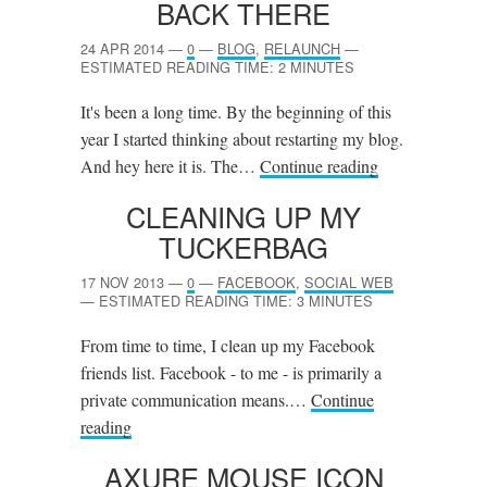
BACK THERE
24 APR 2014
—
0
—
BLOG
,
RELAUNCH
—
ESTIMATED READING TIME: 2 MINUTES
It's been a long time. By the beginning of this
year I started thinking about restarting my blog.
And hey here it is. The…
Continue reading
CLEANING UP MY
TUCKERBAG
17 NOV 2013
—
0
—
FACEBOOK
,
SOCIAL WEB
—
ESTIMATED READING TIME: 3 MINUTES
From time to time, I clean up my Facebook
friends list. Facebook - to me - is primarily a
private communication means.…
Continue
reading
AXURE MOUSE ICON