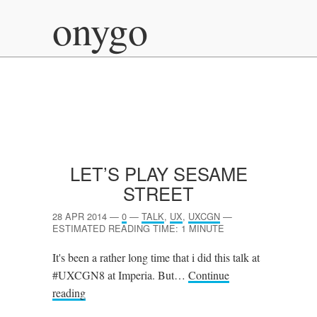
onygo
LET’S PLAY SESAME
STREET
28 APR 2014
—
0
—
TALK
,
UX
,
UXCGN
—
ESTIMATED READING TIME: 1 MINUTE
It's been a rather long time that i did this talk at
#UXCGN8 at Imperia. But…
Continue
reading