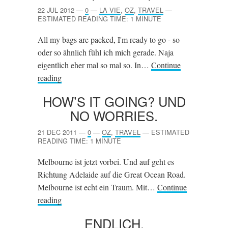
22 JUL 2012
—
0
—
LA VIE
,
OZ
,
TRAVEL
—
ESTIMATED READING TIME: 1 MINUTE
All my bags are packed, I'm ready to go - so
oder so ähnlich fühl ich mich gerade. Naja
eigentlich eher mal so mal so. In…
Continue
reading
HOW’S IT GOING? UND
NO WORRIES.
21 DEC 2011
—
0
—
OZ
,
TRAVEL
—
ESTIMATED
READING TIME: 1 MINUTE
Melbourne ist jetzt vorbei. Und auf geht es
Richtung Adelaide auf die Great Ocean Road.
Melbourne ist echt ein Traum. Mit…
Continue
reading
ENDLICH.