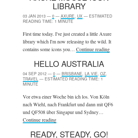
LIBRARY
03 JAN 2013
—
0
—
AXURE
,
UX
—
ESTIMATED
READING TIME: 1 MINUTE
First time today. I've just created a little Axure
library which I'm now releasing to the wild. It
contains some icons you…
Continue reading
HELLO AUSTRALIA
04 SEP 2012
—
0
—
BRISBANE
,
LA VIE
,
OZ
,
TRAVEL
—
ESTIMATED READING TIME: 1
MINUTE
Vor etwa einer Woche bin ich los. Von Köln
nach Wiehl, nach Frankfurt und dann mit QF6
und QF508 über Singapur und Sydney…
Continue reading
READY, STEADY, GO!